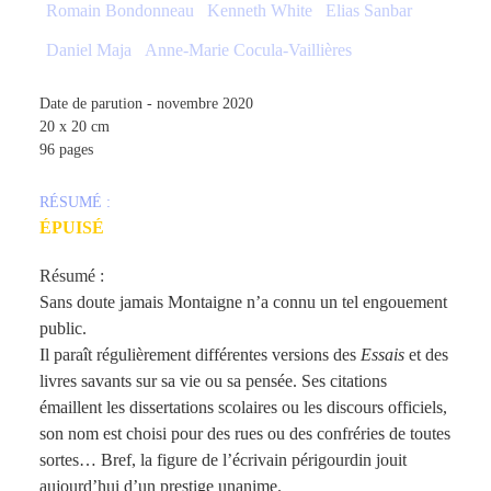
Romain Bondonneau
Kenneth White
Elias Sanbar
Daniel Maja
Anne-Marie Cocula-Vaillières
Date de parution - novembre 2020
20 x 20 cm
96 pages
RÉSUMÉ :
ÉPUISÉ
Résumé :
Sans doute jamais Montaigne n’a connu un tel engouement
public.
Il paraît régulièrement différentes versions des
Essais
et des
livres savants sur sa vie ou sa pensée. Ses citations
émaillent les dissertations scolaires ou les discours officiels,
son nom est choisi pour des rues ou des confréries de toutes
sortes… Bref, la figure de l’écrivain périgourdin jouit
aujourd’hui d’un prestige unanime.