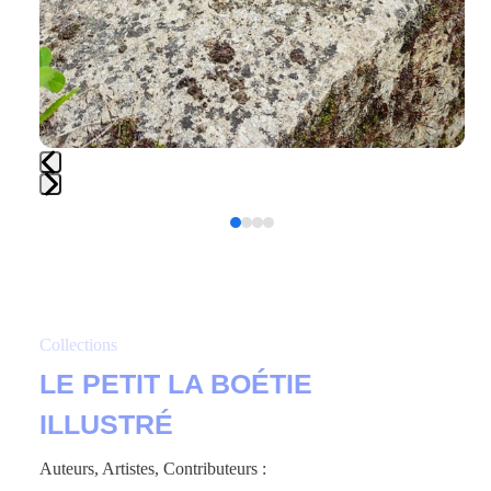
Press
Press
escape
escape
to
to
go
go
to
to
the
Collections
the
first
LE PETIT LA BOÉTIE
first
slide
slide
ILLUSTRÉ
Auteurs, Artistes, Contributeurs :