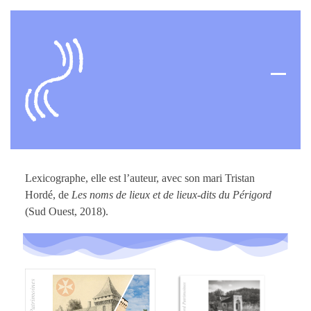
Skip
to
content
Open
Close
mobil
mobil
menu
menu
Lexicographe, elle est l’auteur, avec son mari Tristan
Hordé, de
Les noms de lieux et de lieux-dits du Périgord
(Sud Ouest, 2018).