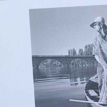
cela, mon père, enfant à Ribérac 
Ce qui me traverse alors, devant 
celle d’un monde en train de dispa
de ce qui, dans le temps, demeure
que je peux reconnaître, devant c