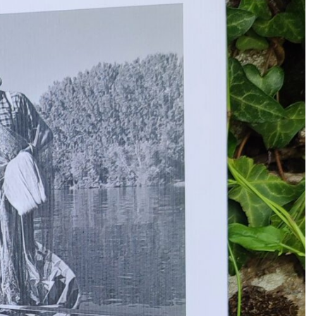
dans l’après-guerre, aurait-t-il pu le voir. Mon père l’a vu.
ces photos, n’est pas la nostalgie d’un monde perdu, ni
raître, mais à l’inverse l’émotion que l’on éprouve devant
. Devant ce qui persévère, devant ce qui se ressemble et
e qui tient. Dordogne me désigne ce qui tient.
Maylis de Kerangal