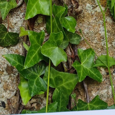
Auteurs, Artistes, Contributeurs 
Romain Bondonneau
Maylis d
Date de parution - novembre 2018
29 x 21,5 cm
96 pages
22 €
RÉSUMÉ :
Prises pour la plupart dans les an
Henri CARTIER-BRESSON
,
J
DEPARDON
sont celles d’un t
reconnais dans l’instant: c’est ce
dressées sous la halle du marché, 
maréchal-ferrant en pleine opératio
dans leur hutte, ces paysans qui f
une rue de Sarlat, ces attelages d
tabac, ces premiers vacanciers au
premier homme aux Eyzies, ces lava