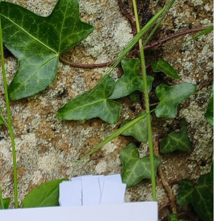
:
e Kerangal
Enora Boutin
nées cinquante et soixante, ces photos en noir et blanc de
ean DIEUZAIDE
,
Edouard BOUBAT
et
Raymond
emps d’avant, d’un temps que je n’ai pas connu mais que je
lui de mon père. Aussi, ces paysannes vêtues de noir
l’anse du panier à la saignée du coude et l’ail perçant, ce
n, ce bouilleur de cru près de la rivière, ces feuillardiers
anent au soleil, ces bonnes saurs à cornette aperçues dans
e bœufs et ces chevaux à oeillères dans les champs de
 camping, ces femmes en robes fleuries devant la statue du
ndières sur les berges de l’Auvézère à Tourtoirac, tout