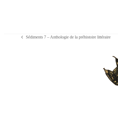
escape
to
go
to
the
first
Sédiments 7 – Anthologie de la préhistoire littéraire
previous
slide
post: