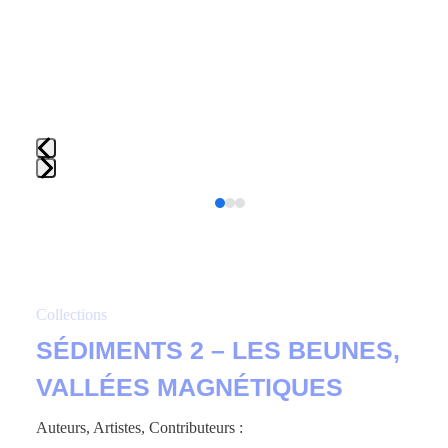
Press
Press
escape
escape
to
to
go
go
to
to
the
Collections
the
first
SÉDIMENTS 2 – LES BEUNES,
first
slide
slide
VALLÉES MAGNÉTIQUES
Auteurs, Artistes, Contributeurs :