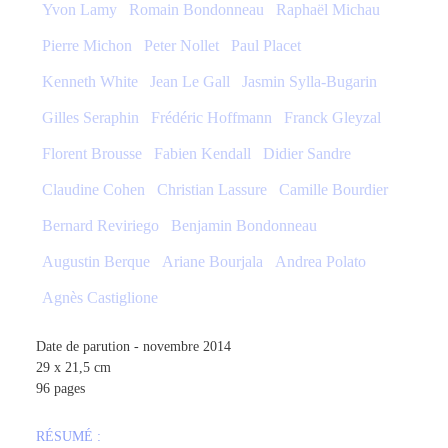
Yvon Lamy
Romain Bondonneau
Raphaël Michau
Pierre Michon
Peter Nollet
Paul Placet
Kenneth White
Jean Le Gall
Jasmin Sylla-Bugarin
Gilles Seraphin
Frédéric Hoffmann
Franck Gleyzal
Florent Brousse
Fabien Kendall
Didier Sandre
Claudine Cohen
Christian Lassure
Camille Bourdier
Bernard Reviriego
Benjamin Bondonneau
Augustin Berque
Ariane Bourjala
Andrea Polato
Agnès Castiglione
Date de parution - novembre 2014
29 x 21,5 cm
96 pages
RÉSUMÉ :