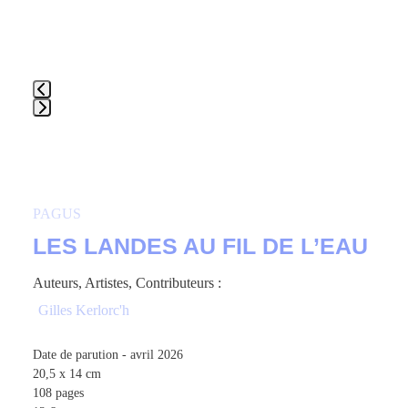
Press
escape
to
go
to
PAGUS
the
LES LANDES AU FIL DE L’EAU
first
slide
Auteurs, Artistes, Contributeurs :
Gilles Kerlorc'h
Date de parution - avril 2026
20,5 x 14 cm
108 pages