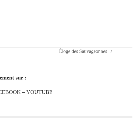
Éloge des Sauvageonnes
next
post:
ement sur :
CEBOOK
–
YOUTUBE