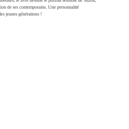
édites, le livre dessine le portrait sensible de Suzon,
ation de ses contemporains. Une personnalité
les jeunes générations !