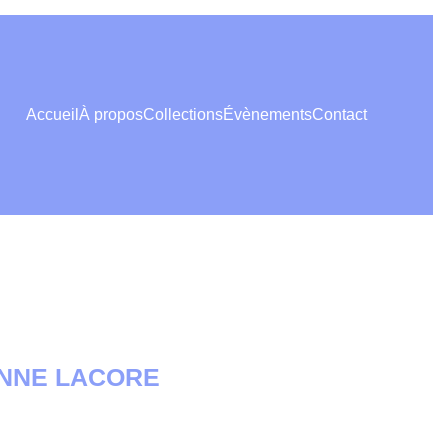
Accueil
À propos
Collections
Évènements
Contact
NNE LACORE
: