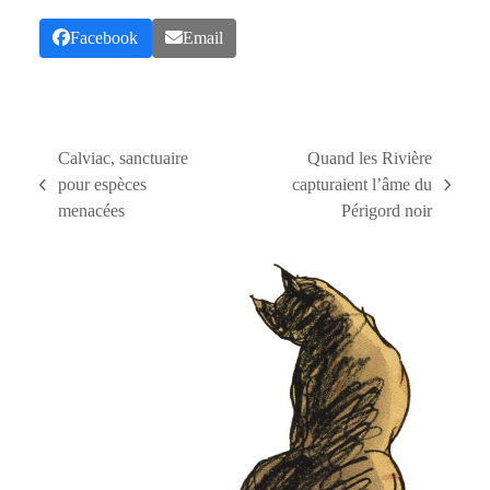
Facebook
Email
Calviac, sanctuaire
Quand les Rivière
pour espèces
capturaient l’âme du
previous
next
menacées
Périgord noir
post:
post: